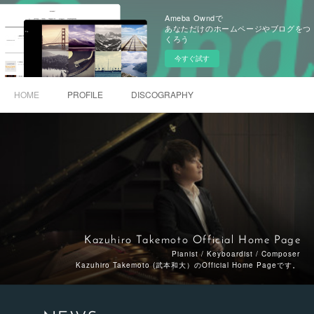
Ameba Owndで
あなただけのホームページやブログをつ
くろう
今すぐ試す
HOME
PROFILE
DISCOGRAPHY
Kazuhiro Takemoto Official Home Page
Pianist / Keyboardist / Composer
Kazuhiro Takemoto (武本和大）のOfficial Home Pageです。